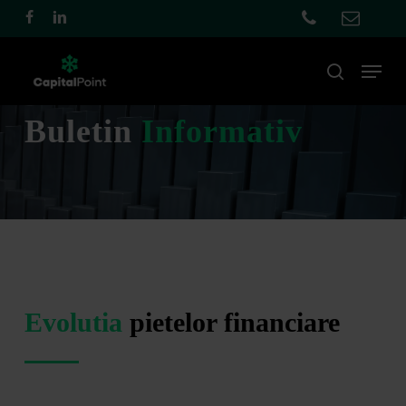
Skip
facebook
linkedin
to
main
Menu
cauta
content
Buletin
Informativ
Evolutia
pietelor financiare