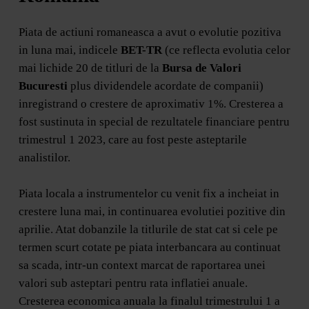
Piata de actiuni romaneasca a avut o evolutie pozitiva
in luna mai, indicele
BET-TR
(ce reflecta evolutia celor
mai lichide 20 de titluri de la
Bursa de Valori
Bucuresti
plus dividendele acordate de companii)
inregistrand o crestere de aproximativ 1%. Cresterea a
fost sustinuta in special de rezultatele financiare pentru
trimestrul 1 2023, care au fost peste asteptarile
analistilor.
Piata locala a instrumentelor cu venit fix a incheiat in
crestere luna mai, in continuarea evolutiei pozitive din
aprilie. Atat dobanzile la titlurile de stat cat si cele pe
termen scurt cotate pe piata interbancara au continuat
sa scada, intr-un context marcat de raportarea unei
valori sub asteptari pentru rata inflatiei anuale.
Cresterea economica anuala la finalul trimestrului 1 a