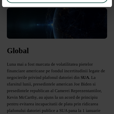
Global
Luna mai a fost marcata de volatilitatea pietelor
financiare americane pe fondul incertitudinii legate de
negocierile privind plafonul datoriei din
SUA
. La
sfarsitul lunii, presedintele american Joe Biden si
presedintele republican al Camerei Reprezentantilor,
Kevin McCarthy, au ajuns la un acord de principiu
pentru evitarea incapacitatii de plata prin ridicarea
plafonului datoriei publice a SUA pana la 1 ianuarie