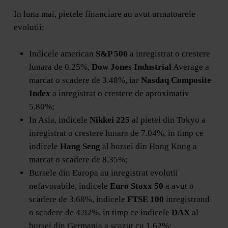
In luna mai, pietele financiare au avut urmatoarele
evolutii:
Indicele american
S&P 500
a inregistrat o crestere
lunara de 0.25%,
Dow Jones Industrial
Average a
marcat o scadere de 3.48%, iar
Nasdaq Composite
Index
a inregistrat o crestere de aproximativ
5.80%;
In Asia, indicele
Nikkei 225
al pietei din Tokyo a
inregistrat o crestere lunara de 7.04%, in timp ce
indicele
Hang Seng
al bursei din Hong Kong a
marcat o scadere de 8.35%;
Bursele din Europa au inregistrat evolutii
nefavorabile, indicele
Euro Stoxx 50
a avut o
scadere de 3.68%, indicele
FTSE 100
inregistrand
o scadere de 4.92%, in timp ce indicele
DAX
al
bursei din Germania a scazut cu 1.62%;