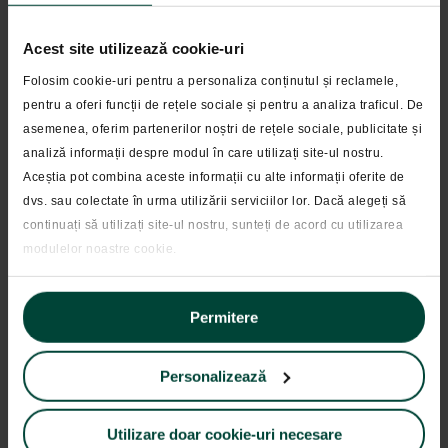
Economia Germaniei
a intrat in recesiune tehnica in
Acest site utilizează cookie-uri
trimestrul 1 din 2023, inregistrand o scadere de
0,3%
,
de la o estimare timpurie de stagnare la 0%.
Folosim cookie-uri pentru a personaliza conținutul și reclamele,
pentru a oferi funcții de rețele sociale și pentru a analiza traficul. De
asemenea, oferim partenerilor noștri de rețele sociale, publicitate și
Banca Centrala Europeana (BCE)
a majorat dobanda
analiză informații despre modul în care utilizați site-ul nostru.
de referinta cu inca 0.58 puncte procentuale (pp),
Aceștia pot combina aceste informații cu alte informații oferite de
ducand rata principala de refinantare la
3,25%
.
dvs. sau colectate în urma utilizării serviciilor lor. Dacă alegeți să
Inflatia din zona Euro a scazut mai mult decat
continuați să utilizați site-ul nostru, sunteți de acord cu utilizarea
asteptarile economistilor. Cu toate acestea, desi pare ca
modulelor noastre cookie.
a fost depasit varful acesteia, BCE planuieste sa
creasca ratele de dobanda in continuare.
Permitere
Personalizează
Utilizare doar cookie-uri necesare