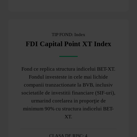
TIP FOND: Index
FDI Capital Point XT Index
Fond ce replica structura indicelui BET-XT.
Fondul investeste in cele mai lichide
companii tranzactionate la BVB, inclusiv
societatile de investitii financiare (SIF-uri),
urmarind corelarea in proporţie de
minimum 90% cu structura indicelui BET-
XT.
CLASA DE RISC: 4