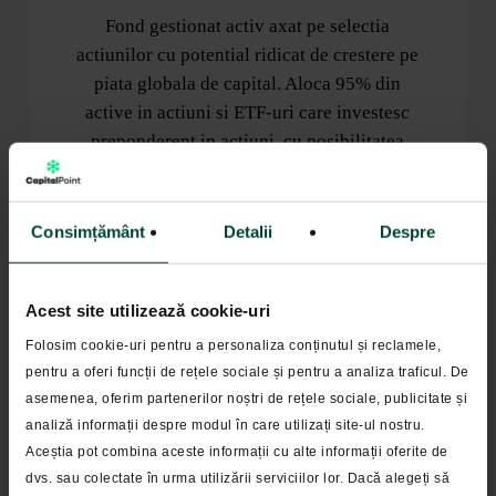
Fond gestionat activ axat pe selectia
actiunilor cu potential ridicat de crestere pe
piata globala de capital. Aloca 95% din
active in actiuni si ETF-uri care investesc
preponderent in actiuni, cu posibilitatea
ajustarii in contexte nefavorabile.
Consimțământ
Detalii
Despre
CLASA DE RISC: 4
Acest site utilizează cookie-uri
Folosim cookie-uri pentru a personaliza conținutul și reclamele,
PERIOADA MINIMA RECOMANDATA:
5
pentru a oferi funcții de rețele sociale și pentru a analiza traficul. De
ani
asemenea, oferim partenerilor noștri de rețele sociale, publicitate și
analiză informații despre modul în care utilizați site-ul nostru.
Mai mult
Aceștia pot combina aceste informații cu alte informații oferite de
dvs. sau colectate în urma utilizării serviciilor lor. Dacă alegeți să