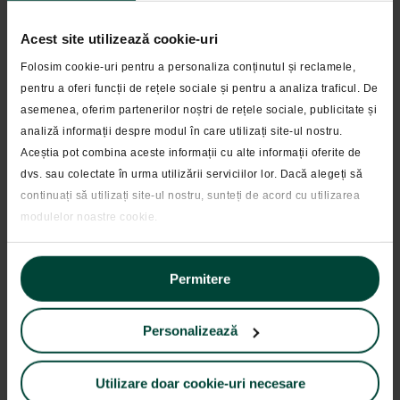
Acest site utilizează cookie-uri
Folosim cookie-uri pentru a personaliza conținutul și reclamele,
pentru a oferi funcții de rețele sociale și pentru a analiza traficul. De
asemenea, oferim partenerilor noștri de rețele sociale, publicitate și
analiză informații despre modul în care utilizați site-ul nostru.
Aceștia pot combina aceste informații cu alte informații oferite de
dvs. sau colectate în urma utilizării serviciilor lor. Dacă alegeți să
continuați să utilizați site-ul nostru, sunteți de acord cu utilizarea
modulelor noastre cookie.
Permitere
Personalizează
3.4 Verificare validitate formular PDF
după completarea tuturor informațiilor
Utilizare doar cookie-uri necesare