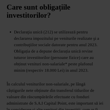
Care sunt obligațiile
investitorilor?
Declaraţia unică (212) se utilizează pentru
declararea impozitului pe veniturile realizate şi a
contribuţiilor sociale datorate pentru anul 2023.
Obligația de a depune declarația unică revine
tuturor investitorilor (persoane fizice) care au
obținut venituri non-salariale* peste plafonul
minim (respectiv 18.000 Lei) in anul 2023.
În calculul veniturilor non-salariale, pe lângă
câștigurile nete obținute din transferul titlurilor de
valoare din răscumpărările efectuate cu fonduri
administrate de S.A.I Capital Point, este important să iei
în considerare și alte venituri din investiții, cum ar fi