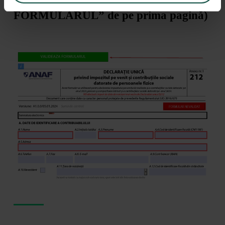
(apăsând butonul „VALIDEAZĂ
FORMULARUL” de pe prima pagină)