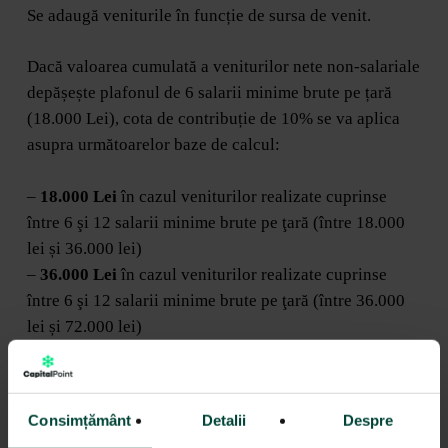
Se adaugă veniturile în funcție de sursa de venit.
Dacă valoarea cumulată a veniturilor nete non-salariale
depășește plafonul de 6 salarii minime brute pe țară
(18.000 Lei), cota de contribuție de 10% se va aplica
asupra următoarelor baze de calcul:
–
18.000 Lei
în cazul veniturilor realizate cuprinse
între 6 şi 12 salarii minime brute pe ţară (între 18.000
lei și 36.000 lei)
–
36.000 Lei
în cazul veniturilor realizate cuprinse
între 6 şi 12 salarii minime brute pe ţară (între 36.000
lei și 72.000 lei)
–
72.000 Lei
în cazul veniturilor realizate depășesc
72.000 Lei
Consimțământ
Detalii
Despre