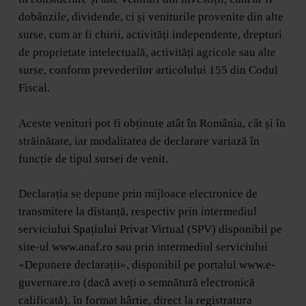
dobânzile, dividende, ci și veniturile provenite din alte
surse, cum ar fi chirii, activități independente, drepturi
de proprietate intelectuală, activități agricole sau alte
surse, conform prevederilor articolului 155 din Codul
Fiscal.
Aceste venituri pot fi obținute atât în România, cât și în
străinătate, iar modalitatea de declarare variază în
funcție de tipul sursei de venit.
Declarația se depune prin mijloace electronice de
transmitere la distanță, respectiv prin intermediul
serviciului Spațiului Privat Virtual (SPV) disponibil pe
site-ul www.anaf.ro sau prin intermediul serviciului
«Depunere declarații», disponibil pe portalul www.e-
guvernare.ro (dacă aveți o semnătură electronică
calificată), în format hârtie, direct la registratura