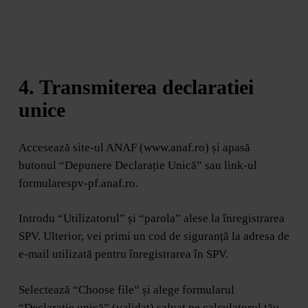
4. Transmiterea declaratiei
unice
Accesează site-ul ANAF (www.anaf.ro) și apasă
butonul “Depunere Declarație Unică” sau link-ul
formularespv-pf.anaf.ro.
Introdu “Utilizatorul” și “parola” alese la înregistrarea
SPV. Ulterior, vei primi un cod de siguranță la adresa de
e-mail utilizată pentru înregistrarea în SPV.
Selectează “Choose file” și alege formularul
“Declarație unică” (validat) salvat pe calculatorul tău.