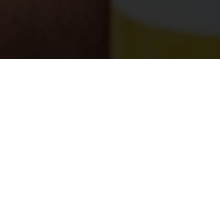
SAI Capital Pointanunţă lansarea unui nou site destinat
informării, educării şi atragerii de investitori spre
fondurile sale de investiţii. Noul website face parte din
strategia de transformare digitală a companiei şi este
un prim pas de modernizare a interacţiunilor dintre SAI
Capital Point şi investitori.
Cu o puternică ȋnţelegere a specificului pieţei locale,
SAI Capital Point pune la dispoziţia investitorilor o
vastă bibliotecă de informaţii acumulate de-a lungul