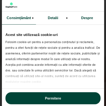
Consimțământ
Detalii
Despre
Acest site utilizează cookie-uri
Folosim cookie-uri pentru a personaliza conținutul și reclamele,
pentru a oferi funcții de rețele sociale și pentru a analiza traficul. De
In presa
asemenea, oferim partenerilor noștri de rețele sociale, publicitate și
analiză informații despre modul în care utilizați site-ul nostru.
SAI Capital Point
Aceștia pot combina aceste informații cu alte informații oferite de
anunta lansarea unui
dvs. sau colectate în urma utilizării serviciilor lor. Dacă alegeți să
continuați să utilizați site-ul nostru, sunteți de acord cu utilizarea
nou website ȋn relaţia
modulelor noastre cookie.
cu investitorii săi
Permitere