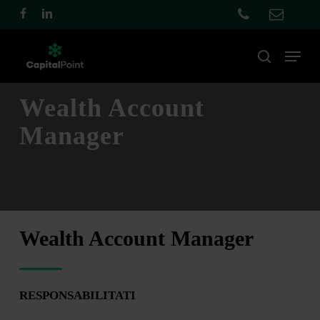
Skip
facebook
linkedin
to
main
Menu
cauta
content
Wealth Account
Manager
Wealth Account Manager
RESPONSABILITATI