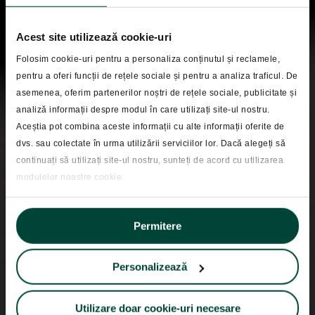
Acest site utilizează cookie-uri
Folosim cookie-uri pentru a personaliza conținutul și reclamele,
pentru a oferi funcții de rețele sociale și pentru a analiza traficul. De
asemenea, oferim partenerilor noștri de rețele sociale, publicitate și
Educatie financiara
analiză informații despre modul în care utilizați site-ul nostru.
Aceștia pot combina aceste informații cu alte informații oferite de
Cele mai frecvente
dvs. sau colectate în urma utilizării serviciilor lor. Dacă alegeți să
greseli in investitii si
continuați să utilizați site-ul nostru, sunteți de acord cu utilizarea
modulelor noastre cookie.
cum pot fi evitate
Permitere
Personalizează
Utilizare doar cookie-uri necesare