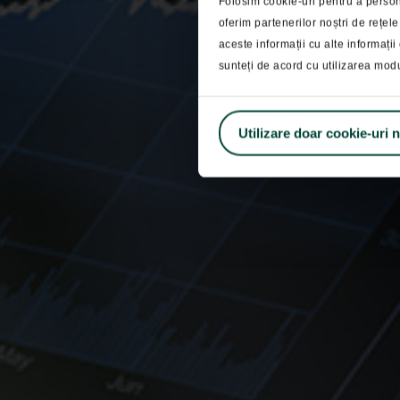
Folosim cookie-uri pentru a persona
oferim partenerilor noștri de rețele
Frontier
aceste informații cu alte informații 
sunteți de acord cu utilizarea mod
Utilizare doar cookie-uri 