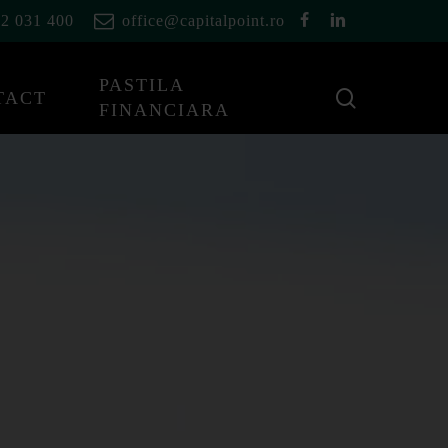
facebook
linkedin
2 031 400
office@capitalpoint.ro
PASTILA
cauta
TACT
FINANCIARA