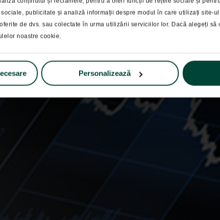
Blog
Educatie financiara
liza conținutul și reclamele, pentru a oferi funcții de rețele sociale și pent
 sociale, publicitate și analiză informații despre modul în care utilizați site-
a eficienta a indi
oferite de dvs. sau colectate în urma utilizării serviciilor lor. Dacă alegeți să c
ulelor noastre cookie.
necesare
Personalizează