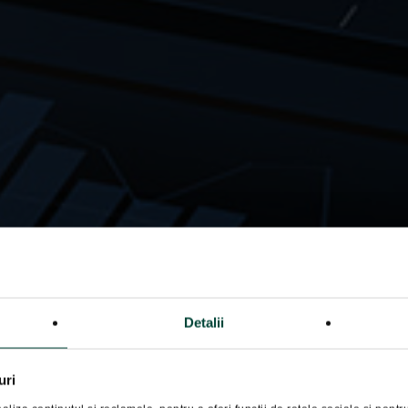
Detalii
uri