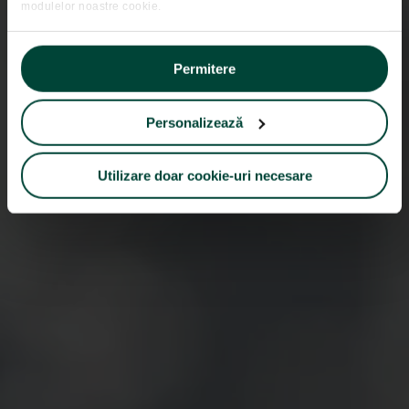
modulelor noastre cookie.
obligatiuni?
Permitere
Personalizează
Utilizare doar cookie-uri necesare