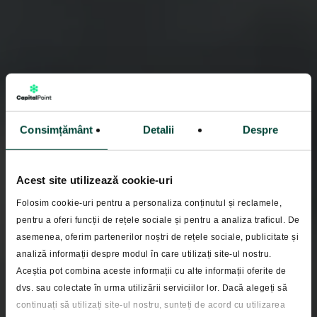
Consimțământ
Detalii
Despre
Acest site utilizează cookie-uri
Folosim cookie-uri pentru a personaliza conținutul și reclamele,
pentru a oferi funcții de rețele sociale și pentru a analiza traficul. De
asemenea, oferim partenerilor noștri de rețele sociale, publicitate și
Educatie financiara
analiză informații despre modul în care utilizați site-ul nostru.
Aceștia pot combina aceste informații cu alte informații oferite de
La ce ne uitam cand
dvs. sau colectate în urma utilizării serviciilor lor. Dacă alegeți să
alegem sa investim in
continuați să utilizați site-ul nostru, sunteți de acord cu utilizarea