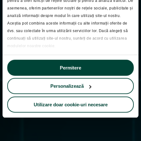
pentru a oferi funcții de rețele sociale și pentru a analiza traficul. De
asemenea, oferim partenerilor noștri de rețele sociale, publicitate și
analiză informații despre modul în care utilizați site-ul nostru.
Pastila Financiara
Aceștia pot combina aceste informații cu alte informații oferite de
Pastila Financiara
dvs. sau colectate în urma utilizării serviciilor lor. Dacă alegeți să
continuați să utilizați site-ul nostru, sunteți de acord cu utilizarea
07.04.2025
modulelor noastre cookie.
Permitere
Personalizează
Utilizare doar cookie-uri necesare