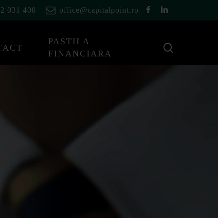
facebook
linkedin
2 031 400
office@capitalpoint.ro
PASTILA
cauta
TACT
FINANCIARA