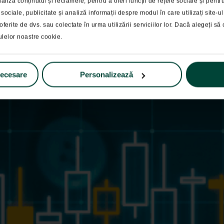
Pastila Financiara
liza conținutul și reclamele, pentru a oferi funcții de rețele sociale și pent
 sociale, publicitate și analiză informații despre modul în care utilizați site-
la Financiara 09.0
oferite de dvs. sau colectate în urma utilizării serviciilor lor. Dacă alegeți să c
ulelor noastre cookie.
necesare
Personalizează