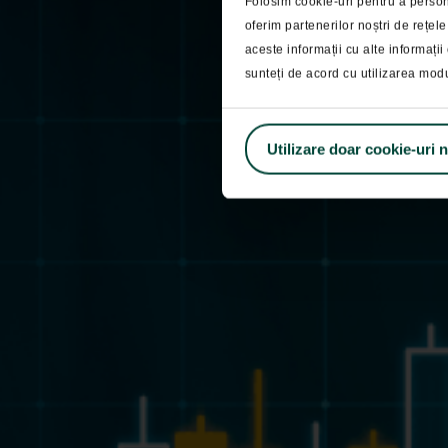
Folosim cookie-uri pentru a persona
oferim partenerilor noștri de rețele
Pasti
aceste informații cu alte informații 
sunteți de acord cu utilizarea mod
Utilizare doar cookie-uri 