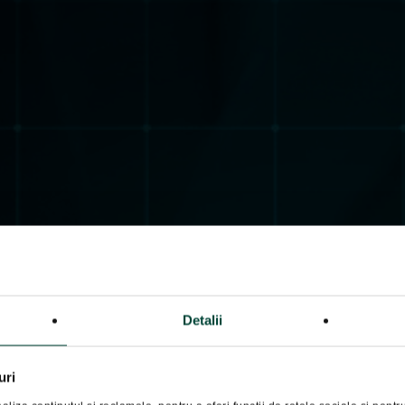
Detalii
uri