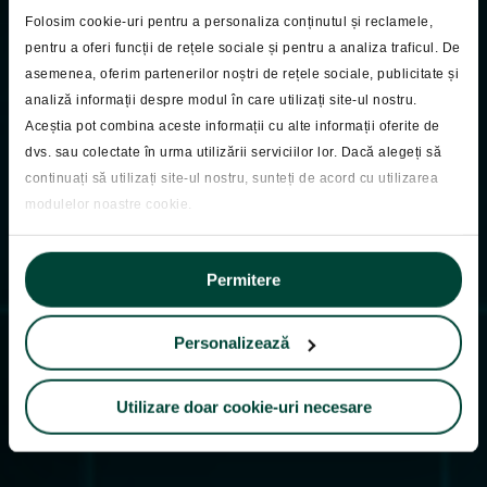
Folosim cookie-uri pentru a personaliza conținutul și reclamele,
pentru a oferi funcții de rețele sociale și pentru a analiza traficul. De
asemenea, oferim partenerilor noștri de rețele sociale, publicitate și
analiză informații despre modul în care utilizați site-ul nostru.
Pastila Financiara
Aceștia pot combina aceste informații cu alte informații oferite de
Pastila Financiara
dvs. sau colectate în urma utilizării serviciilor lor. Dacă alegeți să
continuați să utilizați site-ul nostru, sunteți de acord cu utilizarea
14.10.2025
modulelor noastre cookie.
Permitere
Personalizează
Utilizare doar cookie-uri necesare