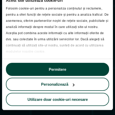
Acest site utilizează cookie-uri
Folosim cookie-uri pentru a personaliza conținutul și reclamele,
pentru a oferi funcții de rețele sociale și pentru a analiza traficul. De
asemenea, oferim partenerilor noștri de rețele sociale, publicitate și
analiză informații despre modul în care utilizați site-ul nostru.
Pastila Financiara
Aceștia pot combina aceste informații cu alte informații oferite de
Pastila Financiara
dvs. sau colectate în urma utilizării serviciilor lor. Dacă alegeți să
continuați să utilizați site-ul nostru, sunteți de acord cu utilizarea
17.12.2025
modulelor noastre cookie.
Permitere
Personalizează
Utilizare doar cookie-uri necesare