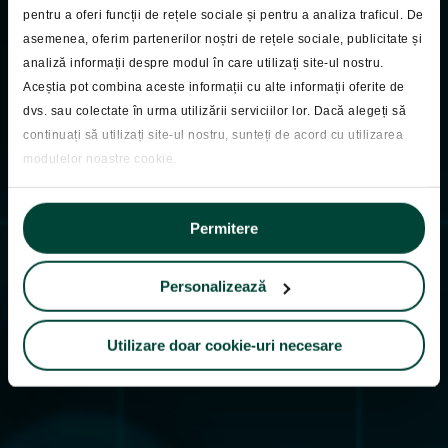
pentru a oferi funcții de rețele sociale și pentru a analiza traficul. De
asemenea, oferim partenerilor noștri de rețele sociale, publicitate și
analiză informații despre modul în care utilizați site-ul nostru.
Pastila Financiara
Aceștia pot combina aceste informații cu alte informații oferite de
Pastila Financiara
dvs. sau colectate în urma utilizării serviciilor lor. Dacă alegeți să
continuați să utilizați site-ul nostru, sunteți de acord cu utilizarea
20.02.2026
modulelor noastre cookie.
Permitere
Personalizează
Utilizare doar cookie-uri necesare