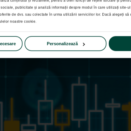
Pastila Financiara
liza conținutul și reclamele, pentru a oferi funcții de rețele sociale și pent
 sociale, publicitate și analiză informații despre modul în care utilizați site-
la Financiara 20.0
oferite de dvs. sau colectate în urma utilizării serviciilor lor. Dacă alegeți să c
ulelor noastre cookie.
necesare
Personalizează