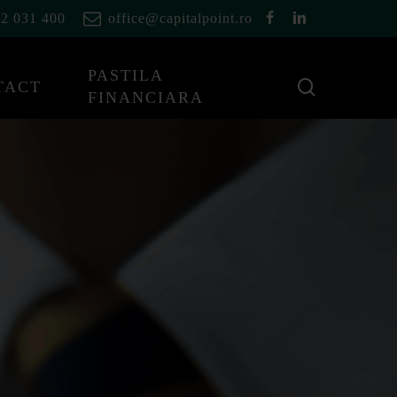
facebook
linkedin
2 031 400
office@capitalpoint.ro
PASTILA
cauta
TACT
FINANCIARA