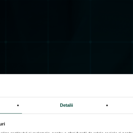
Detalii
uri