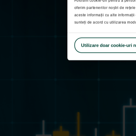
Folosim cookie-uri pentru a persona
oferim partenerilor noștri de rețele
Pasti
aceste informații cu alte informații 
sunteți de acord cu utilizarea mod
Utilizare doar cookie-uri 