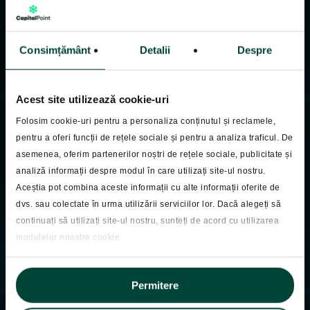
Consimțământ
Detalii
Despre
Acest site utilizează cookie-uri
Folosim cookie-uri pentru a personaliza conținutul și reclamele,
pentru a oferi funcții de rețele sociale și pentru a analiza traficul. De
asemenea, oferim partenerilor noștri de rețele sociale, publicitate și
analiză informații despre modul în care utilizați site-ul nostru.
Pastila Financiara
Aceștia pot combina aceste informații cu alte informații oferite de
Pastila Financiara
dvs. sau colectate în urma utilizării serviciilor lor. Dacă alegeți să
continuați să utilizați site-ul nostru, sunteți de acord cu utilizarea
21.11.2025
modulelor noastre cookie.
Permitere