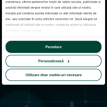
asemenea, oferim partenerilor noștri de rețele sociale, publicitate și
analiză informații despre modul în care utilizați site-ul nostru.
Pastila Financiara
Aceștia pot combina aceste informații cu alte informații oferite de
Pastila Financiara
dvs. sau colectate în urma utilizării serviciilor lor. Dacă alegeți să
continuați să utilizați site-ul nostru, sunteți de acord cu utilizarea
25.03.2025
modulelor noastre cookie.
Permitere
Personalizează
Utilizare doar cookie-uri necesare