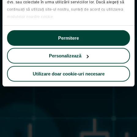
Pastila Financiara
dvs. sau colectate în urma utilizării serviciilor lor. Dacă alegeți să
continuați să utilizați site-ul nostru, sunteți de acord cu utilizarea
31.03.2025
modulelor noastre cookie.
Permitere
Personalizează
Utilizare doar cookie-uri necesare