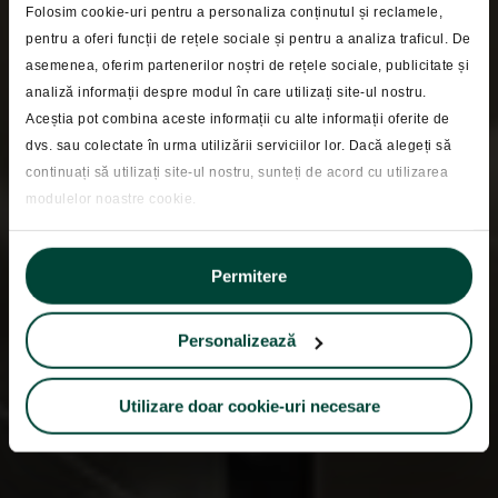
Folosim cookie-uri pentru a personaliza conținutul și reclamele,
pentru a oferi funcții de rețele sociale și pentru a analiza traficul. De
Mituri despre investitii
asemenea, oferim partenerilor noștri de rețele sociale, publicitate și
analiză informații despre modul în care utilizați site-ul nostru.
Randamentul
Aceștia pot combina aceste informații cu alte informații oferite de
investitorului și
dvs. sau colectate în urma utilizării serviciilor lor. Dacă alegeți să
continuați să utilizați site-ul nostru, sunteți de acord cu utilizarea
performanța fondului
modulelor noastre cookie.
nu sunt sinonime
Permitere
Personalizează
Utilizare doar cookie-uri necesare