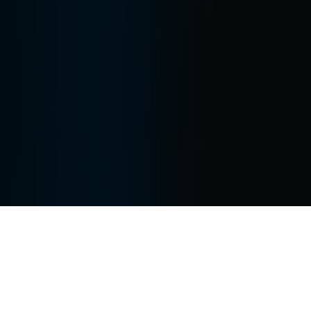
În luna iulie, indicele BET-TR a crescut cu 2.44%,
continuând trendul ascendent din lunile anterioare. Pe
plan extern au existat unele schimbări in preferințele
investitorilor. Acţiunile din sectorul tehnologic, care au
susținut câștigurile pieței în ultimii ani, au inregistrat
corecții pe fondul îngrijorărilor legate de o posibilă