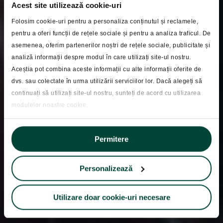
Acest site utilizează cookie-uri
Folosim cookie-uri pentru a personaliza conținutul și reclamele,
pentru a oferi funcții de rețele sociale și pentru a analiza traficul. De
asemenea, oferim partenerilor noștri de rețele sociale, publicitate și
analiză informații despre modul în care utilizați site-ul nostru.
Blog
Aceștia pot combina aceste informații cu alte informații oferite de
Retrospectiva lunii iulie
dvs. sau colectate în urma utilizării serviciilor lor. Dacă alegeți să
continuați să utilizați site-ul nostru, sunteți de acord cu utilizarea
2024
modulelor noastre cookie.
Permitere
Personalizează
Utilizare doar cookie-uri necesare