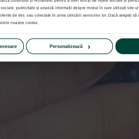
Blog
liza conținutul și reclamele, pentru a oferi funcții de rețele sociale și pent
 sociale, publicitate și analiză informații despre modul în care utilizați site-
spectiva lunii iuli
oferite de dvs. sau colectate în urma utilizării serviciilor lor. Dacă alegeți să c
ulelor noastre cookie.
necesare
Personalizează