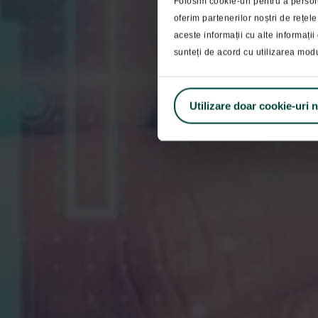
Folosim cookie-uri pentru a persona
oferim partenerilor noștri de rețele
Retro
aceste informații cu alte informații 
sunteți de acord cu utilizarea mod
Utilizare doar cookie-uri 