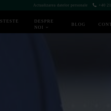
Actualizarea datelor personale
+40 21
ESTESTE
DESPRE
BLOG
CON
NOI