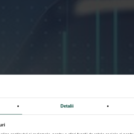
Detalii
uri