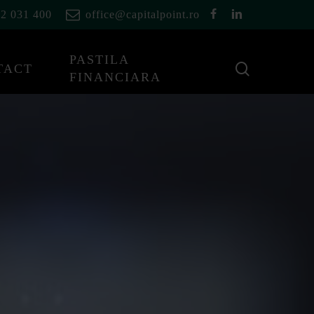
facebook
linkedin
2 031 400
office@capitalpoint.ro
PASTILA
cauta
TACT
FINANCIARA