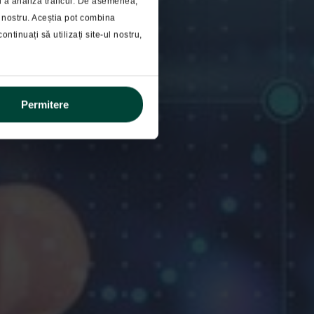
ru a analiza traficul. De asemenea,
ul nostru. Aceștia pot combina
e 2025
ontinuați să utilizați site-ul nostru,
Permitere