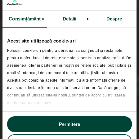
Consimțământ
Detalii
Despre
Acest site utilizează cookie-uri
Folosim cookie-uri pentru a personaliza conținutul și reclamele,
pentru a oferi funcții de rețele sociale și pentru a analiza traficul. De
asemenea, oferim partenerilor noștri de rețele sociale, publicitate și
analiză informații despre modul în care utilizați site-ul nostru.
Blog
Aceștia pot combina aceste informații cu alte informații oferite de
Retrospectiva lunii
dvs. sau colectate în urma utilizării serviciilor lor. Dacă alegeți să
continuați să utilizați site-ul nostru, sunteți de acord cu utilizarea
martie 2025
modulelor noastre cookie.
Permitere