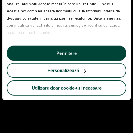
Educatie financiara
analiză informații despre modul în care utilizați site-ul nostru.
Aceștia pot combina aceste informații cu alte informații oferite de
Riscuri si reglementare:
dvs. sau colectate în urma utilizării serviciilor lor. Dacă alegeți să
colapsul Silicon Valley
continuați să utilizați site-ul nostru, sunteți de acord cu utilizarea
modulelor noastre cookie.
Bank
Permitere
Personalizează
Utilizare doar cookie-uri necesare