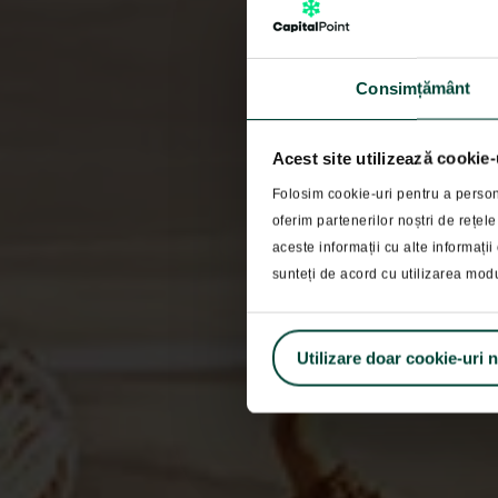
Consimțământ
Acest site utilizează cookie-
Folosim cookie-uri pentru a persona
oferim partenerilor noștri de rețele
Sunt scu
aceste informații cu alte informații 
sunteți de acord cu utilizarea mod
Utilizare doar cookie-uri 