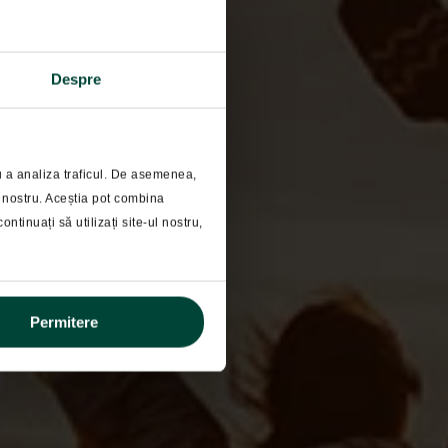
Despre
ru a analiza traficul. De asemenea,
ul nostru. Aceștia pot combina
vestitii?
ontinuați să utilizați site-ul nostru,
Permitere