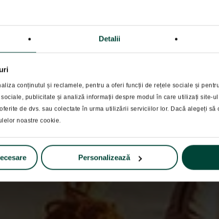
Detalii
uri
Educatie financiara
liza conținutul și reclamele, pentru a oferi funcții de rețele sociale și pent
 sociale, publicitate și analiză informații despre modul în care utilizați site-
mpe fondurile de in
oferite de dvs. sau colectate în urma utilizării serviciilor lor. Dacă alegeți să c
ulelor noastre cookie.
necesare
Personalizează