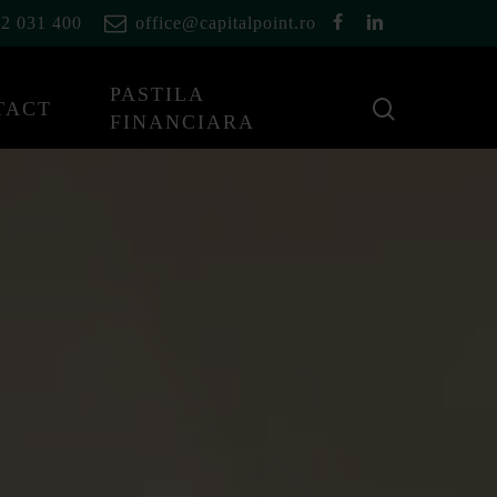
facebook
linkedin
2 031 400
office@capitalpoint.ro
PASTILA
cauta
TACT
FINANCIARA