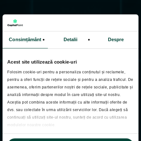
Consimțământ
Detalii
Despre
Acest site utilizează cookie-uri
Folosim cookie-uri pentru a personaliza conținutul și reclamele,
pentru a oferi funcții de rețele sociale și pentru a analiza traficul. De
asemenea, oferim partenerilor noștri de rețele sociale, publicitate și
analiză informații despre modul în care utilizați site-ul nostru.
Pastila Financiara
Aceștia pot combina aceste informații cu alte informații oferite de
Pastila Financiara
dvs. sau colectate în urma utilizării serviciilor lor. Dacă alegeți să
continuați să utilizați site-ul nostru, sunteți de acord cu utilizarea
13.05.2026
modulelor noastre cookie.