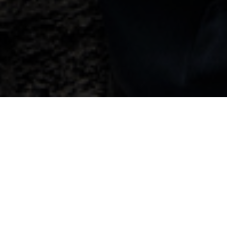
Se vorbeste foarte mult in ultimul timp despre noile
masuri fiscale pregatite de Guvern pentru reducerea
deficitului bugetar si, mai ales, de impactul pe care
aceste masuri il vor avea asupra mediului de afaceri si
al populatiei. Masurile fiscale tin de politica fiscala, un
instrument deosebit de important pentru a mentine
soliditatea unei economii. Politica fiscala poate fi