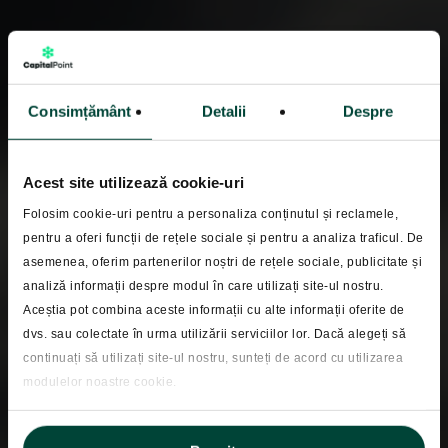
Consimțământ
Detalii
Despre
Acest site utilizează cookie-uri
Folosim cookie-uri pentru a personaliza conținutul și reclamele,
pentru a oferi funcții de rețele sociale și pentru a analiza traficul. De
asemenea, oferim partenerilor noștri de rețele sociale, publicitate și
Despre riscuri
Educatie financiara
analiză informații despre modul în care utilizați site-ul nostru.
Aceștia pot combina aceste informații cu alte informații oferite de
Masuri fiscale.
dvs. sau colectate în urma utilizării serviciilor lor. Dacă alegeți să
Predictibilitate si
continuați să utilizați site-ul nostru, sunteți de acord cu utilizarea
modulelor noastre cookie.
impact