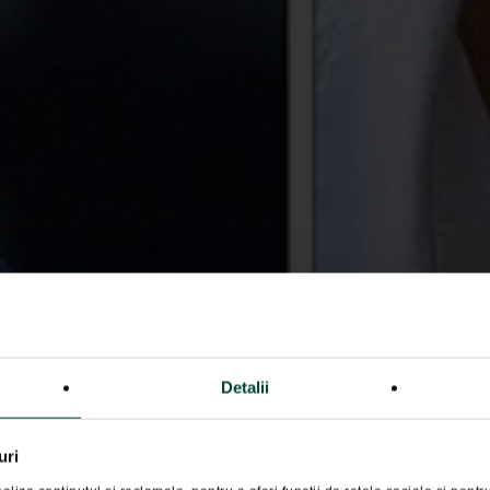
Detalii
uri