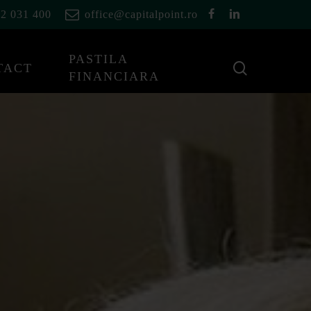
facebook
linkedin
2 031 400
office@capitalpoint.ro
PASTILA
cauta
TACT
FINANCIARA