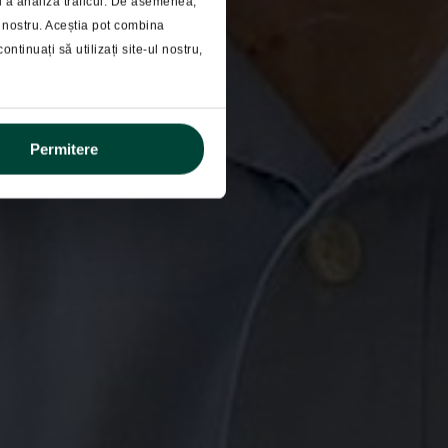
ru a analiza traficul. De asemenea,
ul nostru. Aceștia pot combina
vestitii
ontinuați să utilizați site-ul nostru,
Permitere