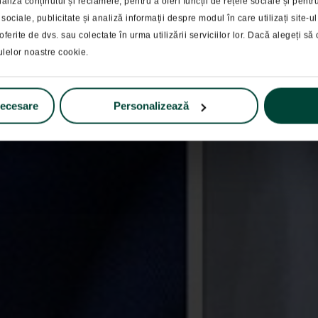
Educatie financiara
liza conținutul și reclamele, pentru a oferi funcții de rețele sociale și pent
 sociale, publicitate și analiză informații despre modul în care utilizați site-
ele Economice in In
oferite de dvs. sau colectate în urma utilizării serviciilor lor. Dacă alegeți să c
ulelor noastre cookie.
necesare
Personalizează