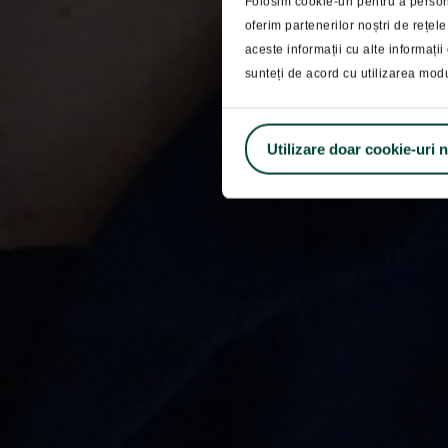
Folosim cookie-uri pentru a persona
oferim partenerilor noștri de rețele
Sectoar
aceste informații cu alte informații 
sunteți de acord cu utilizarea mod
Utilizare doar cookie-uri 